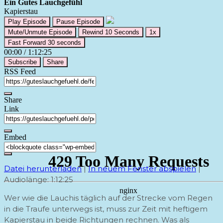
Ein Gutes Lauchgefühl
Kapierstau
Play Episode
Pause Episode
Mute/Unmute Episode
Rewind 10 Seconds
1x
Fast Forward 30 seconds
00:00
/
1:12:25
Subscribe
Share
RSS Feed
Share
Link
Embed
Datei herunterladen
|
In neuem Fenster abspielen
|
Audiolänge: 1:12:25
Wer wie die Lauchis täglich auf der Strecke vom Regen
in die Traufe unterwegs ist, muss zur Zeit mit heftigem
Kapierstau in beide Richtungen rechnen. Was als