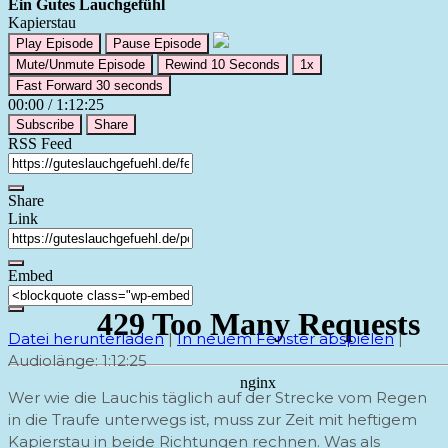
Ein Gutes Lauchgefühl
Kapierstau
Play Episode
Pause Episode
Mute/Unmute Episode
Rewind 10 Seconds
1x
Fast Forward 30 seconds
00:00
/
1:12:25
Subscribe
Share
RSS Feed
Share
Link
Embed
Datei herunterladen
|
In neuem Fenster abspielen
|
Audiolänge: 1:12:25
Wer wie die Lauchis täglich auf der Strecke vom Regen
in die Traufe unterwegs ist, muss zur Zeit mit heftigem
Kapierstau in beide Richtungen rechnen. Was als