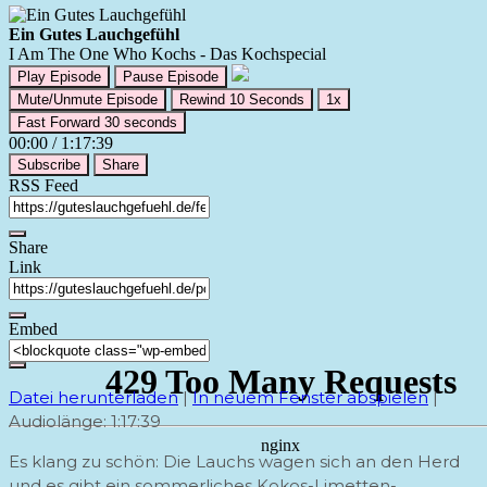
Ein Gutes Lauchgefühl
I Am The One Who Kochs - Das Kochspecial
Play Episode
Pause Episode
Mute/Unmute Episode
Rewind 10 Seconds
1x
Fast Forward 30 seconds
00:00
/
1:17:39
Subscribe
Share
RSS Feed
Share
Link
Embed
Datei herunterladen
|
In neuem Fenster abspielen
|
Audiolänge: 1:17:39
Es klang zu schön: Die Lauchs wagen sich an den Herd
und es gibt ein sommerliches Kokos-Limetten-