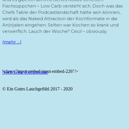
Fischsüppchen – Low Carb versteht sich. Doch was das
Chefs Table der Podcastlandschaft hätte sein können,
wird als das Naked Attraction der Kochformate in die
An(n)alen eingehen. Selten war Kochen so krank und
verwerflich. Lauch der Woche? Cecil – obviously.
(mehr …)
' class="input-embed input-embed-226"/>
Noch keine Kommentare
© Ein Gutes Lauchgefühl 2017 - 2020