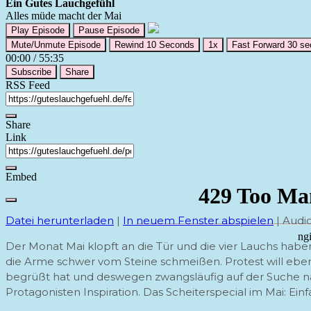
Ein Gutes Lauchgefühl
Alles müde macht der Mai
Play Episode
Pause Episode
Mute/Unmute Episode
Rewind 10 Seconds
1x
Fast Forward 30 s
00:00
/
55:35
Subscribe
Share
RSS Feed
Share
Link
Embed
Datei herunterladen
|
In neuem Fenster abspielen
|
Audio
Der Monat Mai klopft an die Tür und die vier Lauchs ha
die Arme schwer vom Steine schmeißen. Protest will eben 
begrüßt hat und deswegen zwangsläufig auf der Suche na
Protagonisten Inspiration. Das Scheiterspecial im Mai: Ei