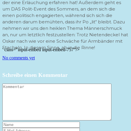
der eine Erläuchung erfahren hat! Außerdem geht es
um DAS Polit-Event des Sommers, an dem sich die
einen politisch engagierten, während sich sich die
anderen darum bemühten, dass ihr Po „lit“ bleibt. Dazu
nehmen wir uns den heiklen Thema Männerschmuck
an, nur um letztlich festzustellen: Trotz Nietendeckel hat
Oskar nach wie vor eine Schwäche für Armbänder mit
Stacheln. In diesem Sinne, ab in die Rinne!
' class="input-embed input-embed-757"/>
No comments yet
Schreibe einen Kommentar