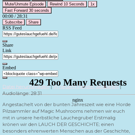
Mute/Unmute Episode
Rewind 10 Seconds
1x
Fast Forward 30 seconds
00:00
/
28:31
Subscribe
Share
RSS Feed
Share
Link
Embed
Datei herunterladen
|
In neuem Fenster abspielen
|
Audiolänge: 28:31
Angestachelt von der bunten Jahreszeit wie eine Horde
Pilzsammler auf Magic Mushrooms nehmen wir euch
mit in unsere herbstliche Lauchegrube! Erstmalig
krönen wir den LAUCH DER GESCHICHTE; einen
besonders ehrenwerten Menschen aus der Geschichte,