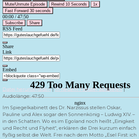
Mute/Unmute Episode
Rewind 10 Seconds
1x
Fast Forward 30 seconds
00:00
/
47:50
Subscribe
Share
RSS Feed
Share
Link
Embed
Datei herunterladen
|
In neuem Fenster abspielen
|
Audiolänge: 47:50
Im Spiegelkabinett des Dr. Narzissus stellen Oskar,
Pauline und Alex sogar den Sonnenkönig – Ludwig XIV. –
in den Schatten. Wo es im Egoland noch heißt „Einigkeit
und Recht und Flyheit“, erklären die Drei kurzum einfach
flyßig selbst die Welt. Frei nach dem Motto „Esel First: ich