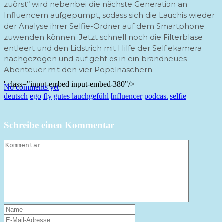
zuörst“ wird nebenbei die nächste Generation an
Influencern aufgepumpt, sodass sich die Lauchis wieder
der Analyse ihrer Selfie-Ordner auf dem Smartphone
zuwenden können. Jetzt schnell noch die Filterblase
entleert und den Lidstrich mit Hilfe der Selfiekamera
nachgezogen und auf geht es in ein brandneues
Abenteuer mit den vier Popelnaschern.
' class="input-embed input-embed-380"/>
No comments yet
deutsch
ego
fly
gutes lauchgefühl
Influencer
podcast
selfie
Schreibe einen Kommentar