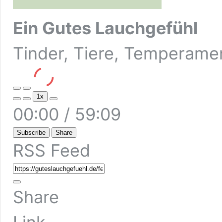
Ein Gutes Lauchgefühl
Tinder, Tiere, Temperame
Play
Pause
1x
Episode
Episode
Mute/Unmute
Rewind
Fast
00:00
/
59:09
Episode
10
Forward
Seconds
30
seconds
Subscribe
Share
RSS Feed
Share