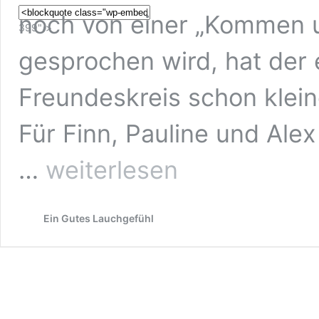
noch von einer „Kommen 
399"/>
gesprochen wird, hat der
Freundeskreis schon kle
Für Finn, Pauline und Al
Tinder,
…
weiterlesen
Tiere,
Temperamente
Ein Gutes Lauchgefühl