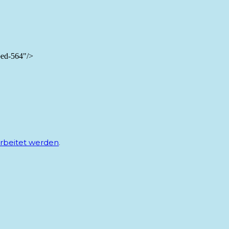
bed-564"/>
rbeitet werden
.