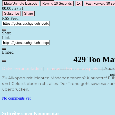
Mute/Unmute Episode
Rewind 10 Seconds
1x
Fast Forward 30 s
00:00
/
27:31
Subscribe
Share
RSS Feed
Share
Link
Embed
Datei herunterladen
|
In neuem Fenster abspielen
|
Audio
Zu Alkopop mit leichten Mädchen tanzen? Klarinette! Für
sind. Geld ist eben nicht alles. Der Trend geht sowieso z
überbrücken.
No comments yet
Schreibe einen Kommentar