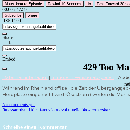
Mute/Unmute Episode
Rewind 10 Seconds
1x
Fast Forward 30 s
00:00
/
47:59
Subscribe
Share
RSS Feed
Share
Link
Embed
Datei herunterladen
|
In neuem Fenster abspielen
|
Audio
Während im Rheinland offiziell die Zeit der Übergangsjeck
Herdplatte eingekocht wird (Ökostrom!) werfen die Vier ka
No comments yet
fitnessarmband
idealismus
karneval
nutella
ökostrom
oskar
Schreibe einen Kommentar