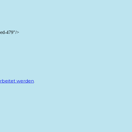
bed-479"/>
rbeitet werden
.