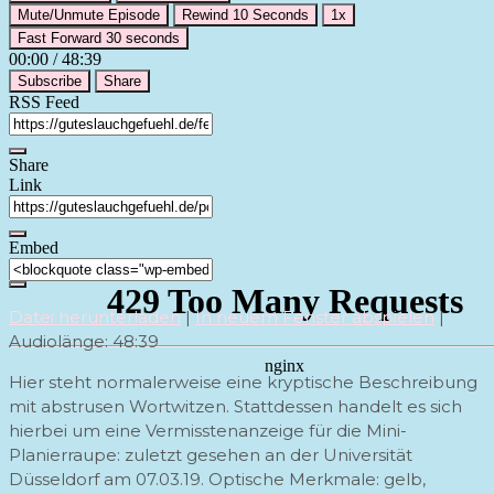
Mute/Unmute Episode
Rewind 10 Seconds
1x
Fast Forward 30 seconds
00:00
/
48:39
Subscribe
Share
RSS Feed
Share
Link
Embed
Datei herunterladen
|
In neuem Fenster abspielen
|
Audiolänge: 48:39
Hier steht normalerweise eine kryptische Beschreibung
mit abstrusen Wortwitzen. Stattdessen handelt es sich
hierbei um eine Vermisstenanzeige für die Mini-
Planierraupe: zuletzt gesehen an der Universität
Düsseldorf am 07.03.19. Optische Merkmale: gelb,